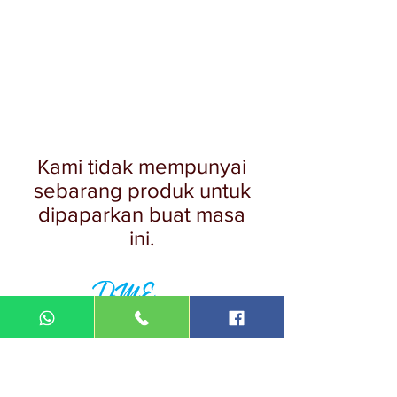
Kami tidak mempunyai
sebarang produk untuk
dipaparkan buat masa
ini.
DIN MEGA ENTERPRISE (TR
0092974
-A)
Lot 3756, HSM 2614 Pengadang Akar
Jalan Sultan Omar
21100 Kuala Terengganu
Terengganu
Malaysia