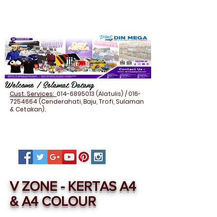
Welcome / Selamat Datang
Cust. Services:
014-6895013
(Alatulis) /
016-
7254664
(Cenderahati, Baju, Trofi, Sulaman
& Cetakan).
V ZONE - KERTAS A4
& A4 COLOUR