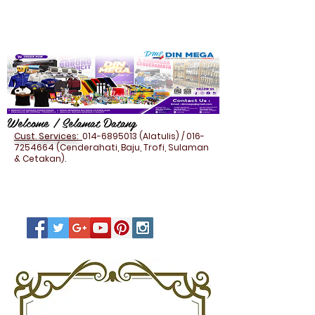
Welcome / Selamat Datang
Cust. Services:
014-6895013
(Alatulis) /
016-
7254664
(Cenderahati, Baju, Trofi, Sulaman
& Cetakan).