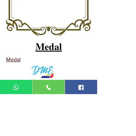
Medal
Medal
DIN MEGA ENTERPRISE (TR
0092974
-A)
Lot 3756, HSM 2614 Pengadang Akar
Jalan Sultan Omar
21100 Kuala Terengganu
Terengganu
Malaysia
Tel.: 09
-660 1115/09-631 9786
Fax:
09-628 5558