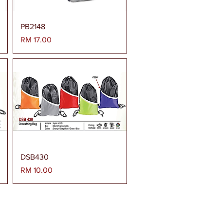
Paparan Segera
PB2148
Harga
RM 17.00
Paparan Segera
DSB430
Harga
RM 10.00