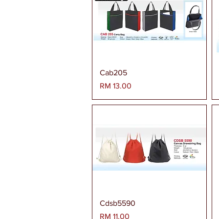
Paparan Segera
Cab205
Harga
RM 13.00
Paparan Segera
Cdsb5590
Harga
RM 11.00