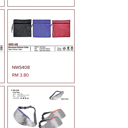
Paparan Segera
NWS408
Harga
RM 3.80