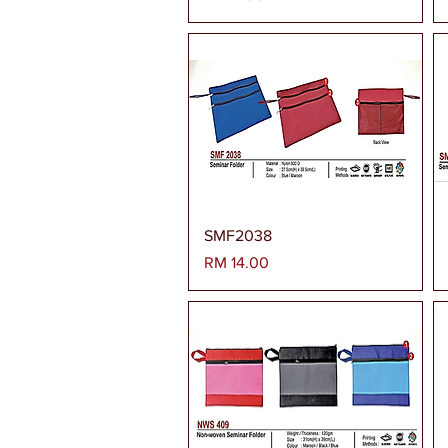
Paparan Segera
SMF2038
Harga
RM 14.00