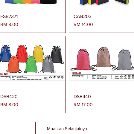
Paparan Segera
Paparan Segera
FSB7371
CAB203
Harga
Harga
RM 8.00
RM 14.00
Paparan Segera
Paparan Segera
DSB420
DSB440
Harga
Harga
RM 8.00
RM 17.00
Muatkan Selanjutnya