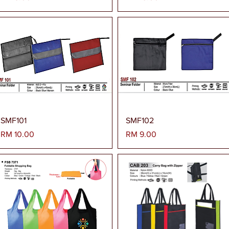
Paparan Segera
Paparan Segera
SMF101
SMF102
Harga
Harga
RM 10.00
RM 9.00