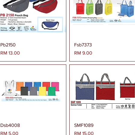
Paparan Segera
Paparan Segera
Pb2150
Fsb7373
Harga
Harga
RM 13.00
RM 9.00
Paparan Segera
Paparan Segera
Dsb4008
SMF1089
Harga
Harga
RM 5.00
RM 15.00