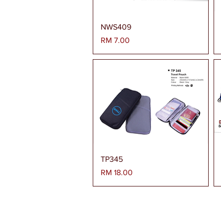
Paparan Segera
NWS409
Harga
RM 7.00
Paparan Segera
TP345
Harga
RM 18.00