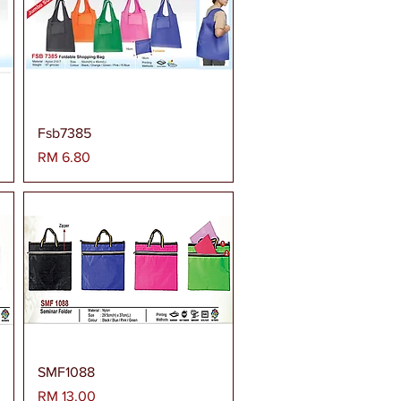
Paparan Segera
Fsb7385
Harga
RM 6.80
Paparan Segera
SMF1088
Harga
RM 13.00