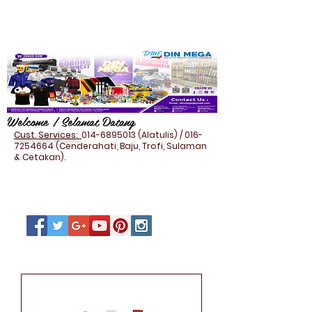
Welcome / Selamat Datang
Cust. Services:
014-6895013
(Alatulis) /
016-
7254664
(Cenderahati, Baju, Trofi, Sulaman
& Cetakan).