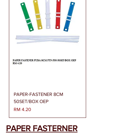
PAPER-FASTENER 8CM
50SET/BOX OEP
Harga
RM 4.20
PAPER FASTERNER