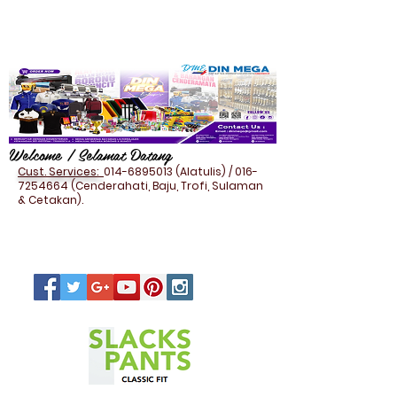
Welcome / Selamat Datang
Cust. Services:
014-6895013
(Alatulis) /
016-
7254664
(Cenderahati, Baju, Trofi, Sulaman
& Cetakan).