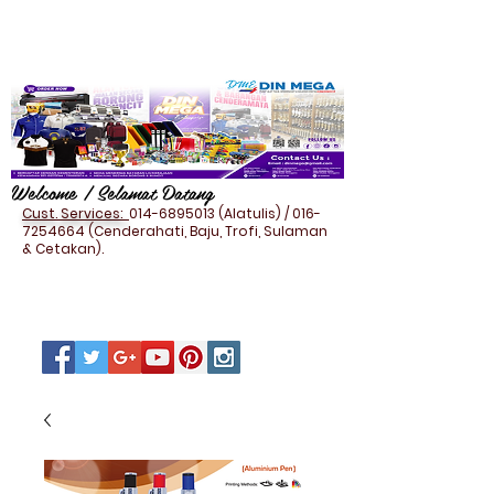
Welcome / Selamat Datang
Cust. Services:
014-6895013
(Alatulis) /
016-
7254664
(Cenderahati, Baju, Trofi, Sulaman
& Cetakan).