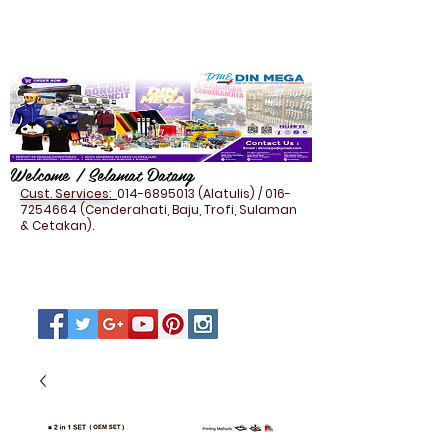
Welcome / Selamat Datang
Cust. Services:
014-6895013
(Alatulis) /
016-
7254664
(Cenderahati, Baju, Trofi, Sulaman
& Cetakan).