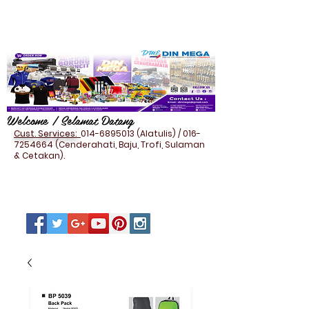
Welcome / Selamat Datang
Cust. Services:
014-6895013
(Alatulis) /
016-
7254664
(Cenderahati, Baju, Trofi, Sulaman
& Cetakan).