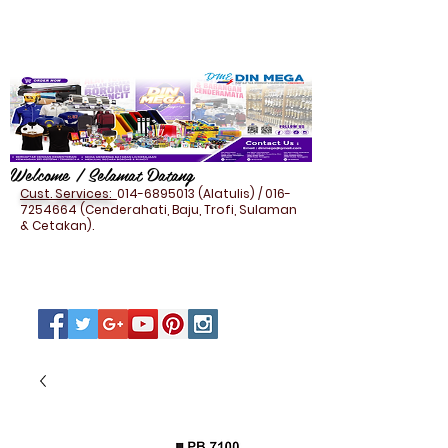
Welcome / Selamat Datang
Cust. Services:
014-6895013
(Alatulis) /
016-
7254664
(Cenderahati, Baju, Trofi, Sulaman
& Cetakan).