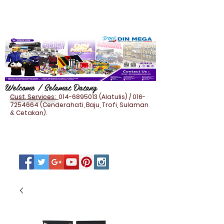
Welcome / Selamat Datang
Cust. Services:
014-6895013
(Alatulis) /
016-
7254664
(Cenderahati, Baju, Trofi, Sulaman
& Cetakan).