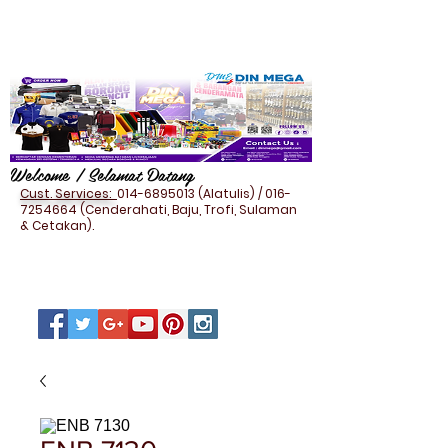
Welcome / Selamat Datang
Cust. Services:
014-6895013
(Alatulis) /
016-
7254664
(Cenderahati, Baju, Trofi, Sulaman
& Cetakan).