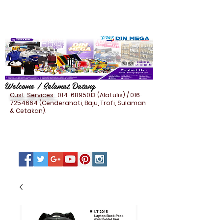
Welcome / Selamat Datang
Cust. Services:
014-6895013
(Alatulis) /
016-
7254664
(Cenderahati, Baju, Trofi, Sulaman
& Cetakan).