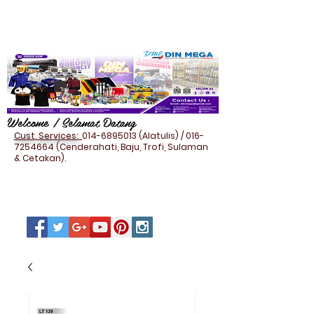
Welcome / Selamat Datang
Cust. Services:
014-6895013
(Alatulis) /
016-
7254664
(Cenderahati, Baju, Trofi, Sulaman
& Cetakan).