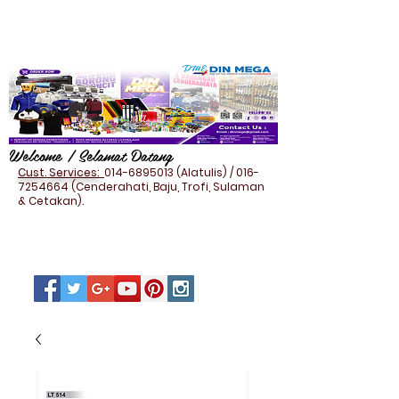
Welcome / Selamat Datang
Cust. Services:
014-6895013
(Alatulis) /
016-
7254664
(Cenderahati, Baju, Trofi, Sulaman
& Cetakan).