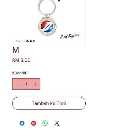
M
Harga
RM 3.00
Kuantiti
*
Tambah ke Troli