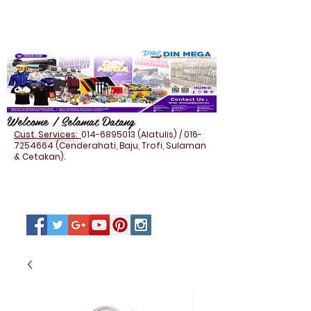
Welcome / Selamat Datang
Cust. Services:
014-6895013
(Alatulis) /
016-
7254664
(Cenderahati, Baju, Trofi, Sulaman
& Cetakan).