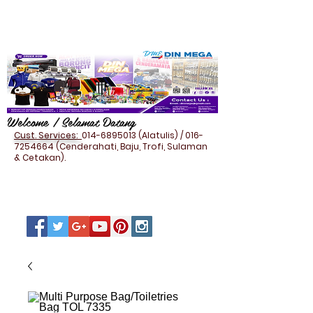
Welcome / Selamat Datang
Cust. Services:
014-6895013
(Alatulis) /
016-
7254664
(Cenderahati, Baju, Trofi, Sulaman
& Cetakan).