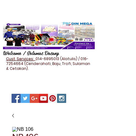
Welcome / Selamat Datang
Cust. Services:
014-6895013
(Alatulis) /
016-
7254664
(Cenderahati, Baju, Trofi, Sulaman
& Cetakan).