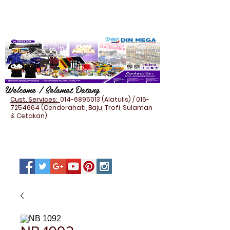
Welcome / Selamat Datang
Cust. Services:
014-6895013
(Alatulis) /
016-
7254664
(Cenderahati, Baju, Trofi, Sulaman
& Cetakan).