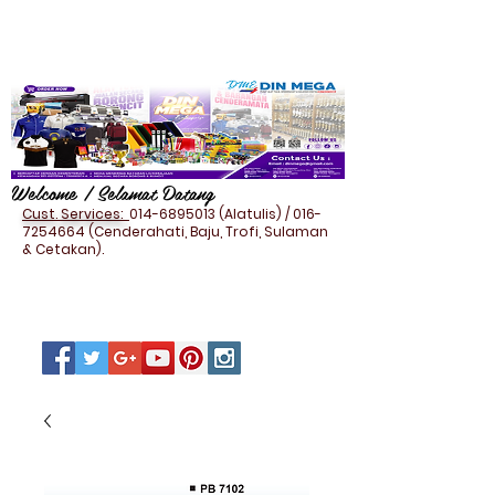
Welcome / Selamat Datang
Cust. Services:
014-6895013
(Alatulis) /
016-
7254664
(Cenderahati, Baju, Trofi, Sulaman
& Cetakan).