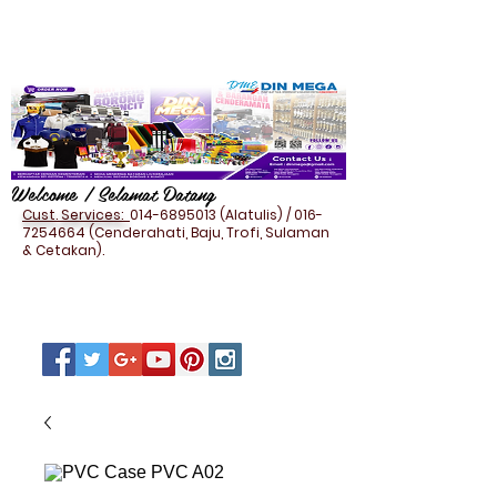
Welcome / Selamat Datang
Cust. Services:
014-6895013
(Alatulis) /
016-
7254664
(Cenderahati, Baju, Trofi, Sulaman
& Cetakan).