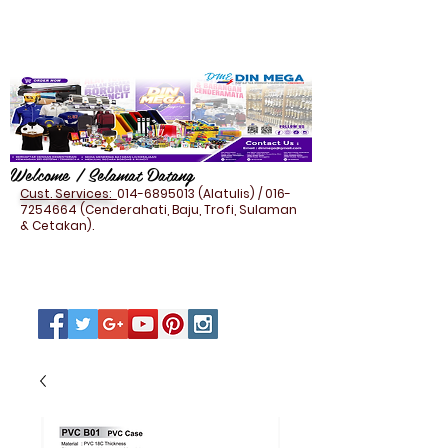
Welcome / Selamat Datang
Cust. Services:
014-6895013
(Alatulis) /
016-
7254664
(Cenderahati, Baju, Trofi, Sulaman
& Cetakan).