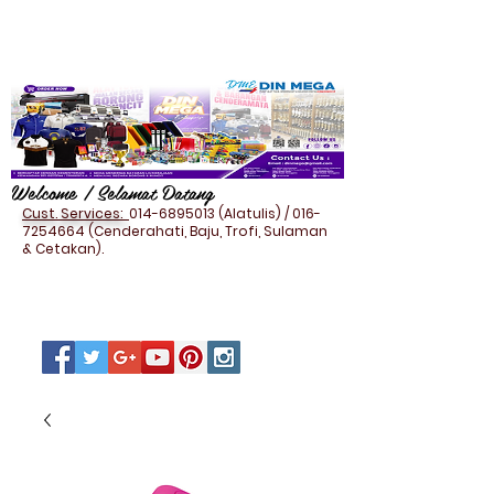
Welcome / Selamat Datang
Cust. Services:
014-6895013
(Alatulis) /
016-
7254664
(Cenderahati, Baju, Trofi, Sulaman
& Cetakan).