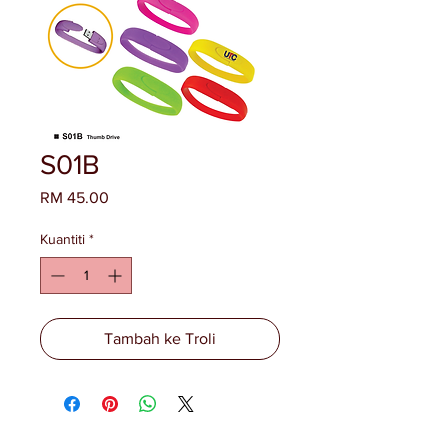
S01B
Harga
RM 45.00
Kuantiti
*
Tambah ke Troli