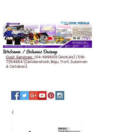
Welcome / Selamat Datang
Cust. Services:
014-6895013
(Alatulis) /
016-
7254664
(Cenderahati, Baju, Trofi, Sulaman
& Cetakan).