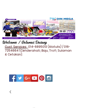
Welcome / Selamat Datang
Cust. Services:
014-6895013
(Alatulis) /
016-
7254664
(Cenderahati, Baju, Trofi, Sulaman
& Cetakan).