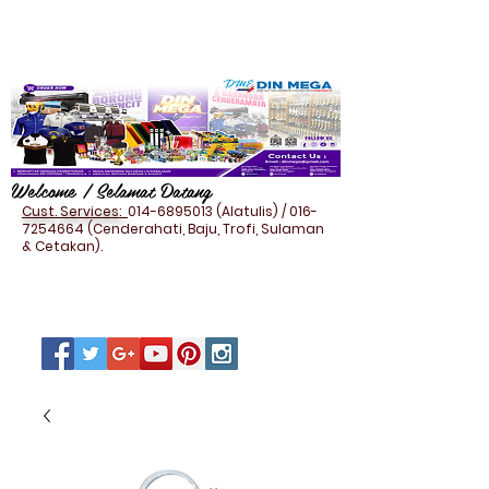
Welcome / Selamat Datang
Cust. Services:
014-6895013
(Alatulis) /
016-
7254664
(Cenderahati, Baju, Trofi, Sulaman
& Cetakan).