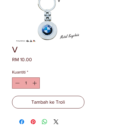
V
Harga
RM 10.00
Kuantiti
*
Tambah ke Troli