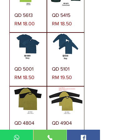
QD 5613
QD 5415
Harga
Harga
RM 18.00
RM 18.50
QD 5001
QD 5101
Harga
Harga
RM 18.50
RM 19.50
QD 4804
QD 4904
Harga
Harga
RM 28.00
RM 33.00