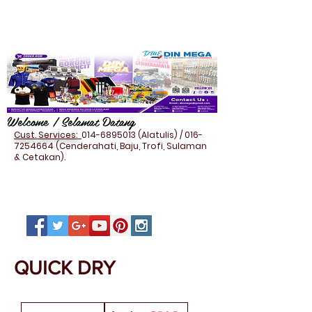
Welcome / Selamat Datang
Cust. Services:
014-6895013
(Alatulis) /
016-
7254664
(Cenderahati, Baju, Trofi, Sulaman
& Cetakan).
QUICK DRY