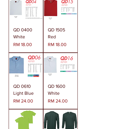
QD 0400
QD 1505
White
Red
Harga
Harga
RM 18.00
RM 18.00
QD 0610
QD 1600
Light Blue
White
Harga
Harga
RM 24.00
RM 24.00