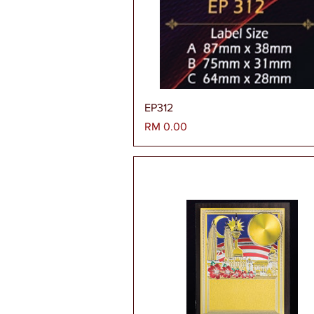
Paparan Segera
EP312
Harga
RM 0.00