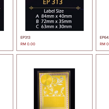
Paparan Segera
EP313
EP64
Harga
Harg
RM 0.00
RM 0