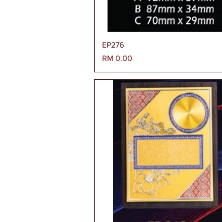
Paparan Segera
EP276
Harga
RM 0.00