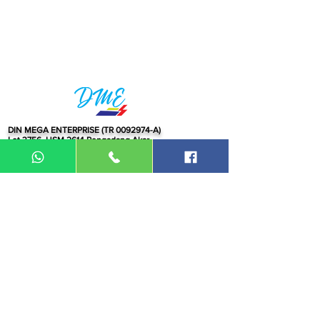
DIN MEGA ENTERPRISE (TR
0092974
-A)
Lot 3756, HSM 2614 Pengadang Akar
Jalan Sultan Omar
21100 Kuala Terengganu
Terengganu
Malaysia
Tel.: 09
-660 1115/09-631 9786
Fax:
09-628 5558
DIN BROTHERS SDN BHD.
16A Jalan Kota
20000 Kuala Terengganu,
Terengganu
Malaysia
Tel:
09-6319786
/09-6239413