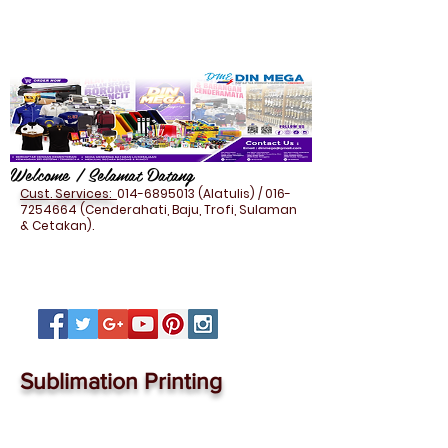
Welcome / Selamat Datang
Cust. Services:
014-6895013
(Alatulis) /
016-
7254664
(Cenderahati, Baju, Trofi, Sulaman
& Cetakan).
Sublimation Printing