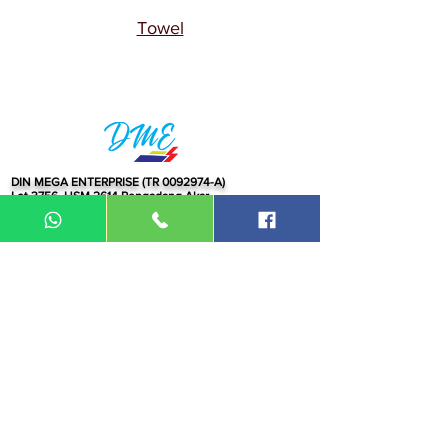
Towel
DIN MEGA ENTERPRISE (TR
0092974
-A)
Lot 3756, HSM 2614 Pengadang Akar
Jalan Sultan Omar
21100 Kuala Terengganu
Terengganu
Malaysia
Tel.: 09
-660 1115/09-631 9786
Fax:
09-628 5558
DIN BROTHERS SDN BHD.
16A Jalan Kota
20000 Kuala Terengganu,
Terengganu
Malaysia
Tel:
09-6319786
/09-6239413