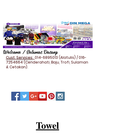
Welcome / Selamat Datang
Cust. Services:
014-6895013
(Alatulis) /
016-
7254664
(Cenderahati, Baju, Trofi, Sulaman
& Cetakan).
Towel