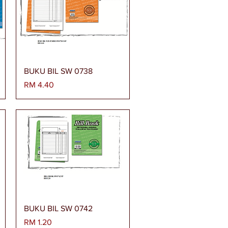
Paparan Segera
BUKU BIL SW 0738
Harga
RM 4.40
Paparan Segera
BUKU BIL SW 0742
Harga
RM 1.20