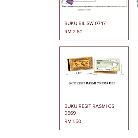
Paparan Segera
BUKU BIL SW 0747
Harga
RM 2.60
Paparan Segera
BUKU RESIT RASMI CS
0569
Harga
RM 1.50