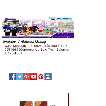
Welcome / Selamat Datang
Cust. Services:
014-6895013
(Alatulis) /
016-
7254664
(Cenderahati, Baju, Trofi, Sulaman
& Cetakan).