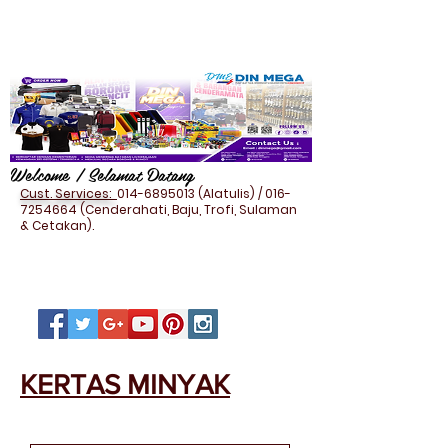
Welcome / Selamat Datang
Cust. Services:
014-6895013
(Alatulis) /
016-
7254664
(Cenderahati, Baju, Trofi, Sulaman
& Cetakan).
KERTAS MINYAK