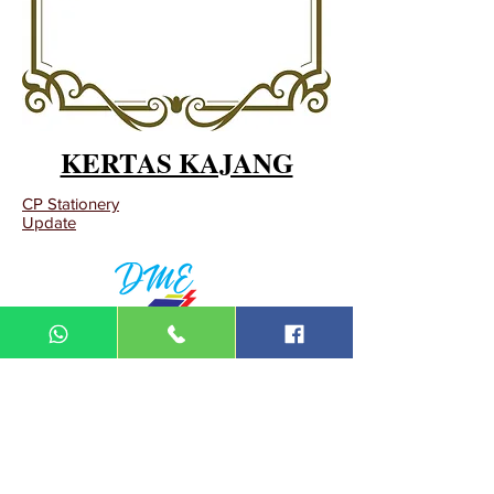
KERTAS KAJANG
CP Stationery
Update
DIN MEGA ENTERPRISE (TR
0092974
-A)
Lot 3756, HSM 2614 Pengadang Akar
Jalan Sultan Omar
21100 Kuala Terengganu
Terengganu
Malaysia
Tel.: 09
-660 1115/09-631 9786
Fax:
09-628 5558