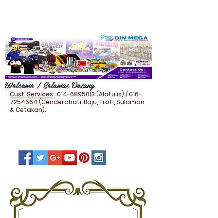
Welcome / Selamat Datang
Cust. Services:
014-6895013
(Alatulis) /
016-
7254664
(Cenderahati, Baju, Trofi, Sulaman
& Cetakan).